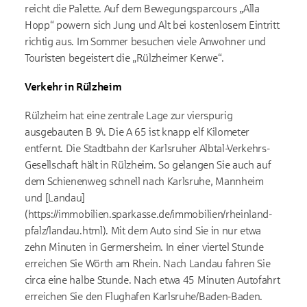
reicht die Palette. Auf dem Bewegungsparcours „Alla
Hopp“ powern sich Jung und Alt bei kostenlosem Eintritt
richtig aus. Im Sommer besuchen viele Anwohner und
Touristen begeistert die „Rülzheimer Kerwe“.
Verkehr in Rülzheim
Rülzheim hat eine zentrale Lage zur vierspurig
ausgebauten B 9\. Die A 65 ist knapp elf Kilometer
entfernt. Die Stadtbahn der Karlsruher Albtal-Verkehrs-
Gesellschaft hält in Rülzheim. So gelangen Sie auch auf
dem Schienenweg schnell nach Karlsruhe, Mannheim
und [Landau]
(https://immobilien.sparkasse.de/immobilien/rheinland-
pfalz/landau.html). Mit dem Auto sind Sie in nur etwa
zehn Minuten in Germersheim. In einer viertel Stunde
erreichen Sie Wörth am Rhein. Nach Landau fahren Sie
circa eine halbe Stunde. Nach etwa 45 Minuten Autofahrt
erreichen Sie den Flughafen Karlsruhe/Baden-Baden.