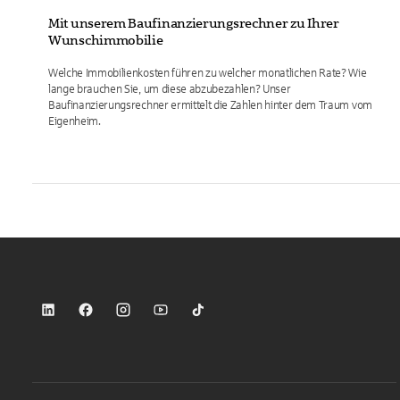
Mit unserem Baufinanzierungsrechner zu Ihrer
Wunschimmobilie
Welche Immobilienkosten führen zu welcher monatlichen Rate? Wie
lange brauchen Sie, um diese abzubezahlen? Unser
Baufinanzierungsrechner ermittelt die Zahlen hinter dem Traum vom
Eigenheim.
Sparkasse auf LinkedIn
Sparkasse auf Facebook
Sparkasse auf Instagram
Sparkasse auf YouTube
Sparkasse auf TikTok