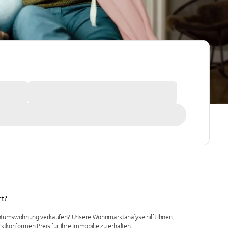
t?
entumswohnung verkaufen? Unsere Wohnmarktanalyse hilft Ihnen,
rktkonformen Preis für Ihre Immobilie zu erhalten.