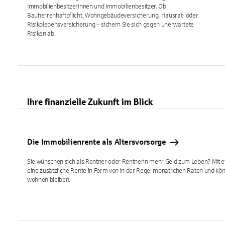
Immobilienbesitzerinnen und Immobilienbesitzer. Ob
Bauherrenhaftpflicht, Wohngebäudeversicherung, Hausrat- oder
Risikolebensversicherung – sichern Sie sich gegen unerwartete
Risiken ab.
Ihre finanzielle Zukunft im Blick
Die Immobilienrente als Altersvorsorge
Sie wünschen sich als Rentner oder Rentnerin mehr Geld zum Leben? Mit 
eine zusätzliche Rente in Form von in der Regel monatlichen Raten und kö
wohnen bleiben.