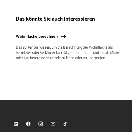
Das könnte Sie auch interessieren
Wohnfläche berechnen
Das sollten Sie wissen, um die Berechnung der Wohnfläche als
Vermieter oder Verkäufer korrekt vorzunehmen – und sie als Mieter
oder Kaufinteressent korrekt zu lesen oder zu überprüfen.
Sparkasse auf LinkedIn
Sparkasse auf Facebook
Sparkasse auf Instagram
Sparkasse auf YouTube
Sparkasse auf TikTok