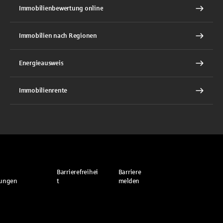
Immobilienbewertung online
Immobilien nach Regionen
Energieausweis
Immobilienrente
Barrierefreihei
Barriere
lungen
t
melden