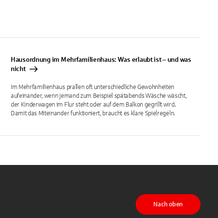
Hausordnung im Mehrfamilienhaus: Was erlaubt ist – und was
nicht
Im Mehrfamilienhaus prallen oft unterschiedliche Gewohnheiten
aufeinander, wenn jemand zum Beispiel spätabends Wäsche wäscht,
der Kinderwagen im Flur steht oder auf dem Balkon gegrillt wird.
Damit das Miteinander funktioniert, braucht es klare Spielregeln.
Nach oben