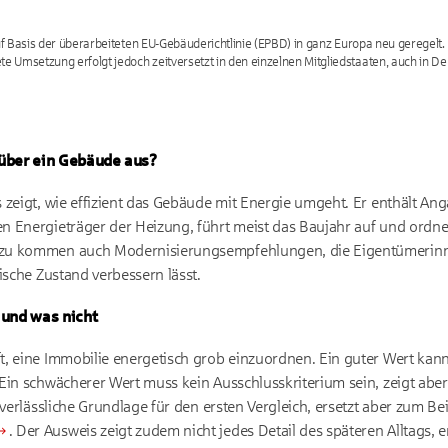
f Basis der überarbeiteten EU-Gebäuderichtlinie (EPBD) in ganz Europa neu geregelt. 
 Umsetzung erfolgt jedoch zeitversetzt in den einzelnen Mitgliedstaaten, auch in De
über ein Gebäude aus?
 zeigt, wie effizient das Gebäude mit Energie umgeht. Er enthält A
n Energieträger der Heizung, führt meist das Baujahr auf und ordn
azu kommen auch Modernisierungsempfehlungen, die Eigentümerinn
ische Zustand verbessern lässt.
 und was nicht
, eine Immobilie energetisch grob einzuordnen. Ein guter Wert kann
Ein schwächerer Wert muss kein Ausschlusskriterium sein, zeigt abe
 verlässliche Grundlage für den ersten Vergleich, ersetzt aber zum B
. Der Ausweis zeigt zudem nicht jedes Detail des späteren Alltags, e