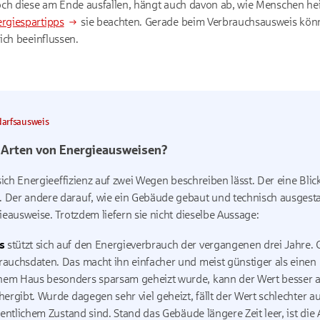
ch diese am Ende ausfallen, hängt auch davon ab, wie Menschen heize
rgiespartipps
sie beachten. Gerade beim Verbrauchsausweis könn
ich beeinflussen.
arfsausweis
 Arten von Energieausweisen?
sich Energieeffizienz auf zwei Wegen beschreiben lässt. Der eine Blick
Der andere darauf, wie ein Gebäude gebaut und technisch ausgestatt
ieausweise. Trotzdem liefern sie nicht dieselbe Aussage:
s
stützt sich auf den Energieverbrauch der vergangenen drei Jahre. 
auchsdaten. Das macht ihn einfacher und meist günstiger als einen
em Haus besonders sparsam geheizt wurde, kann der Wert besser au
hergibt. Wurde dagegen sehr viel geheizt, fällt der Wert schlechter 
dentlichem Zustand sind. Stand das Gebäude längere Zeit leer, ist di