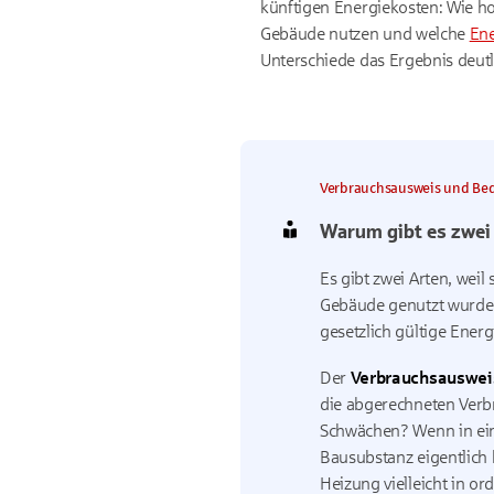
künftigen Energiekosten: Wie ho
Gebäude nutzen und welche
Ene
Unterschiede das Ergebnis deutl
Verbrauchsausweis und Bed
Warum gibt es zwei
Es gibt zwei Arten, weil 
Gebäude genutzt wurde. 
gesetzlich gültige Energ
Der
Verbrauchsauswei
die abgerechneten Verbr
Schwächen? Wenn in ein
Bausubstanz eigentlich 
Heizung vielleicht in or