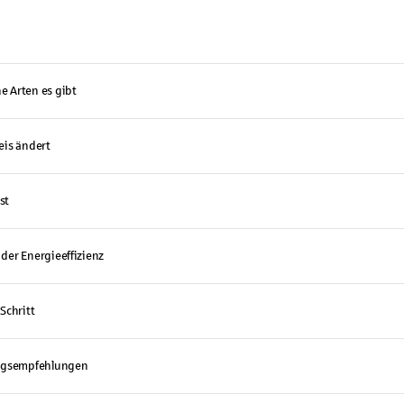
e Arten es gibt
is ändert
st
 der Energieeffizienz
Schritt
ungsempfehlungen