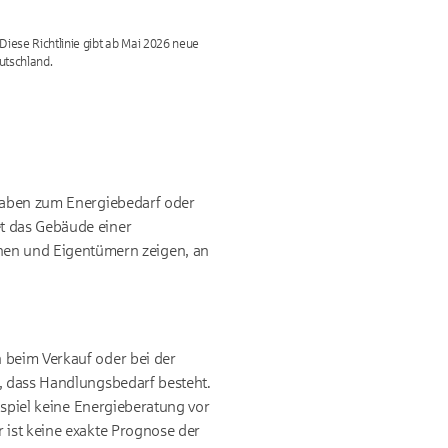
Diese Richtlinie gibt ab Mai 2026 neue
utschland.
ngaben zum Energiebedarf oder
et das Gebäude einer
en und Eigentümern zeigen, an
 beim Verkauf oder bei der
r, dass Handlungsbedarf besteht.
eispiel keine Energieberatung vor
r ist keine exakte Prognose der