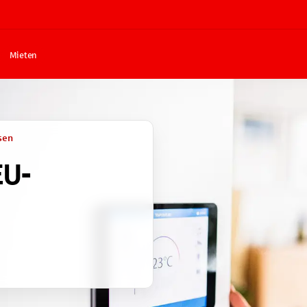
Mieten
sen
EU-