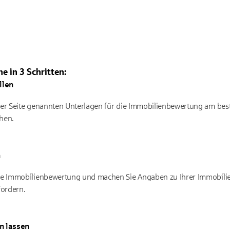
 in 3 Schritten:
llen
eser Seite genannten Unterlagen für die Immobilienbewertung am be
chen.
n
ere Immobilienbewertung und machen Sie Angaben zu Ihrer Immobili
fordern.
n lassen