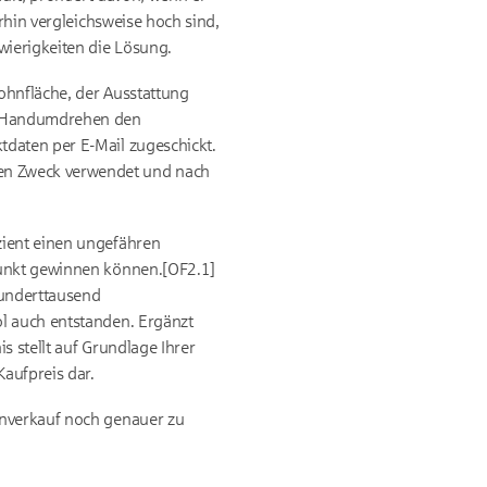
rhin vergleichsweise hoch sind,
wierigkeiten die Lösung.
ohnfläche, der Ausstattung
im Handumdrehen den
tdaten per E-Mail zugeschickt.
en Zweck verwendet und nach
zient einen ungefähren
punkt gewinnen können.[OF2.1]
 hunderttausend
ol auch entstanden. Ergänzt
s stellt auf Grundlage Ihrer
aufpreis dar.
enverkauf noch genauer zu