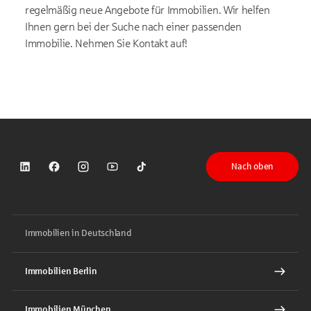
regelmäßig neue Angebote für Immobilien. Wir helfen
Ihnen gern bei der Suche nach einer passenden
Immobilie. Nehmen Sie Kontakt auf!
Nach oben
Sparkasse auf LinkedIn
Sparkasse auf Facebook
Sparkasse auf Instagram
Sparkasse auf YouTube
Sparkasse auf TikTok
Immobilien in Deutschland
Immobilien Berlin
Immobilien München