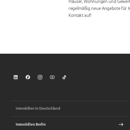
Häuser, Wohnungen und Gewerb
regelmäßig neue Angebote für I
Kontakt auf!
Sparkasse auf LinkedIn
Sparkasse auf Facebook
Sparkasse auf Instagram
Sparkasse auf YouTube
Sparkasse auf TikTok
Immobilien in Deutschland
Immobilien Berlin