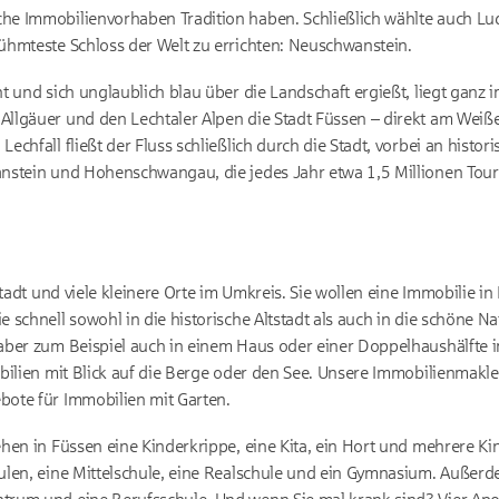
e Immobilienvorhaben Tradition haben. Schließlich wählte auch Ludw
ühmteste Schloss der Welt zu errichten: Neuschwanstein.
t und sich unglaublich blau über die Landschaft ergießt, liegt gan
llgäuer und den Lechtaler Alpen die Stadt Füssen – direkt am Wei
chfall fließt der Fluss schließlich durch die Stadt, vorbei an histo
nstein und Hohenschwangau, die jedes Jahr etwa 1,5 Millionen Tour
stadt und viele kleinere Orte im Umkreis. Sie wollen eine Immobilie i
 schnell sowohl in die historische Altstadt als auch in die schöne 
aber zum Beispiel auch in einem Haus oder einer Doppelhaushälfte i
obilien mit Blick auf die Berge oder den See. Unsere Immobilienma
ote für Immobilien mit Garten.
hen in Füssen eine Kinderkrippe, eine Kita, ein Hort und mehrere Kin
ulen, eine Mittelschule, eine Realschule und ein Gymnasium. Außerd