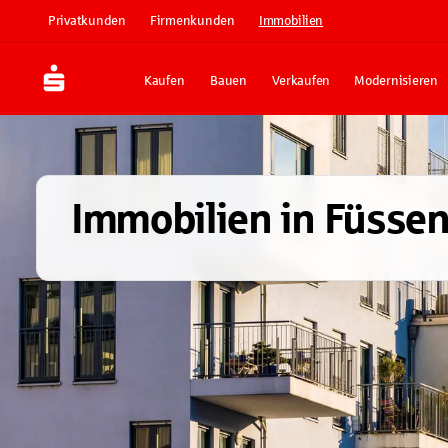
Privatkunden
Firmenkunden
Immobilien
Kaufen
Bauen
Verkaufen
Modernisieren
Immobilien in Füsse