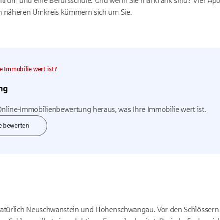
rum und eine Berufsschule. Und wenn Sie mal krank sind? Vier Apot
m näheren Umkreis kümmern sich um Sie.
e Immobilie wert ist?
ng
Online-Immobilienbewertung heraus, was Ihre Immobilie wert ist.
ne bewerten
natürlich Neuschwanstein und Hohenschwangau. Vor den Schlössern