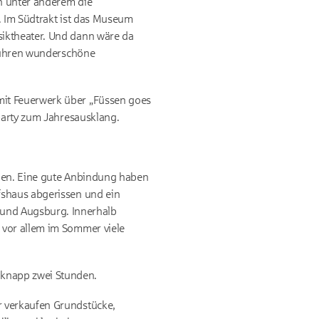
ch unter anderem die
. Im Südtrakt ist das Museum
siktheater. Und dann wäre da
 führen wunderschöne
mit Feuerwerk über „Füssen goes
hparty zum Jahresausklang.
lpen. Eine gute Anbindung haben
fshaus abgerissen und ein
und Augsburg. Innerhalb
 vor allem im Sommer viele
knapp zwei Stunden.
r verkaufen Grundstücke,