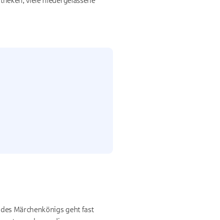
heken, viele niedergelassene
 des Märchenkönigs geht fast