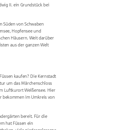
ig II. ein Grundstück bei
z im Süden von Schwaben
ßensee, Hopfensee und
rischen Häusern. Weit darüber
isten aus der ganzen Welt
n Füssen kaufen? Die Kernstadt
Natur um das Märchenschloss
m Luftkurort Weißensee. Hier
kler bekommen im Umkreis von
dergärten bereit. Für die
em hat Füssen ein