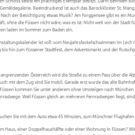
n Schloss selbst ein prächtiges Exemplar besitzt. Darin befinden si
e Gemäldegalerie. Beeindruckend ist auch das Barockkloster St. Mang
. Nach der Besichtigung etwas Musik? Am Forggensee gibt es ein Mu
t, ohne die Füssen nicht wäre, was es ist: Nicht weit von der Stadt
Seen laden im Sommer zum Baden ein.
staltungskalender ist voll: vom Neujahrsfackelschwimmen im Lech 
itig bis hin zum Füssener Stadtfest, dem Adventsmarkt und der Rutsc
 angrenzenden Österreich wird die Straße zu einem Pass über die A
Auch mit dem Zug sind Sie mobil. Gerade erst wurde das alte Bahnho
 Füssen kommen Sie unter anderem ohne Umsteigen nach München 
hrradwege. Weil Füssen gleich an mehreren Fernradwegen liegt, sind
hen Sie mit dem Auto etwa 45 Minuten, zum Münchner Flughafen 
nem Haus, einer Doppelhaushälfte oder einer Wohnung in Füssen? Wi