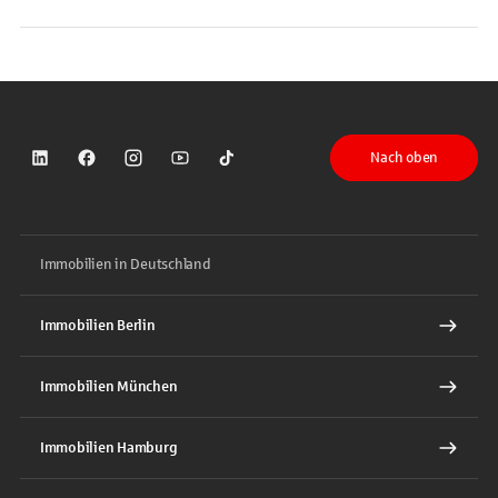
Nach oben
Sparkasse auf LinkedIn
Sparkasse auf Facebook
Sparkasse auf Instagram
Sparkasse auf YouTube
Sparkasse auf TikTok
Immobilien in Deutschland
Immobilien Berlin
Immobilien München
Immobilien Hamburg