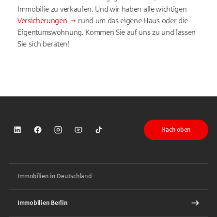
Immobilie zu verkaufen. Und wir haben alle wichtigen
Versicherungen
rund um das eigene Haus oder die
Eigentumswohnung. Kommen Sie auf uns zu und lassen
Sie sich beraten!
Nach oben
Sparkasse auf LinkedIn
Sparkasse auf Facebook
Sparkasse auf Instagram
Sparkasse auf YouTube
Sparkasse auf TikTok
Immobilien in Deutschland
Immobilien Berlin