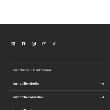
Sparkasse auf LinkedIn
Sparkasse auf Facebook
Sparkasse auf Instagram
Sparkasse auf YouTube
Sparkasse auf TikTok
Immobilien in Deutschland
Immobilien Berlin
Immobilien München