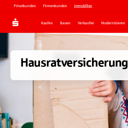
Privatkunden
Firmenkunden
Immobilien
Kaufen
Bauen
Verkaufen
Modernisieren
Hausratversicherung