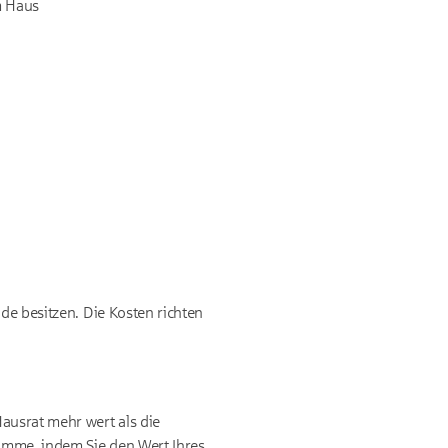
m Haus
de besitzen. Die Kosten richten
ausrat mehr wert als die
umme, indem Sie den Wert Ihres