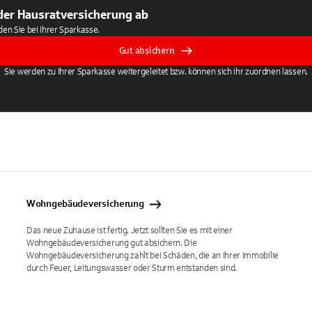
 der Hausratversicherung ab
den Sie bei Ihrer Sparkasse.
Gut absichern
Sie werden zu Ihrer Sparkasse weitergeleitet bzw. können sich ihr zuordnen lassen.
Wohngebäudeversicherung
Das neue Zuhause ist fertig. Jetzt sollten Sie es mit einer
Wohngebäudeversicherung gut absichern. Die
Wohngebäudeversicherung zahlt bei Schäden, die an Ihrer Immobilie
durch Feuer, Leitungswasser oder Sturm entstanden sind.