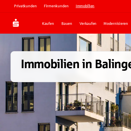
Privatkunden
Firmenkunden
Immobilien
Kaufen
Bauen
Verkaufen
Modernisieren
Immobilien in Baling