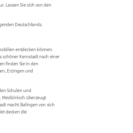
ur. Lassen Sie sich von den
egenden Deutschlands.
mmobilien entdecken können.
s schöner Kernstadt nach einer
n finden Sie in den
gen, Erzingen und
nden Schulen und
f. Medizinisch überzeugt
adt macht Balingen von sich
iet decken die