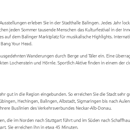
 Ausstellungen erleben Sie in der Stadthalle Balingen. Jedes Jahr lo
en jeden Sommer tausende Menschen das Kulturfestival in der Inn
s auf dem Balinger Marktplatz für musikalische Highlights. Internat
l Bang Your Head.
zu ausgedehnten Wanderungen durch Berge und Täler ein. Eine überra
ten Lochenstein und Hörnle. Sportlich Aktive finden in einem der ci
ehr gut in die Region eingebunden. So erreichen Sie die Stadt sehr g
Tübingen, Hechingen, Balingen, Albstadt, Sigmaringen bis nach Aulen
hrere Buslinien des Verkehrsverbundes Neckar-Alb-Donau.
n, die im Norden nach Stuttgart führt und im Süden nach Schaffhau
gart. Sie erreichen ihn in etwa 45 Minuten.