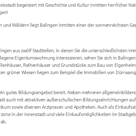
isstadt begeistert mit Geschichte und Kultur inmitten herrlicher Nat
gen!
n und Wäldern liegt Balingen inmitten einer der sonnenreichsten G
ingen aus zwölf Stadtteilen, in denen Sie die unterschiedlichsten I
gelegene Eigentumswohnung interessieren, sehen Sie sich in Balingen
milienhäuser, Reihenhäuser und Grundstücke zum Bau von Eigenheime
tten grüner Wiesen liegen zum Beispiel die Immobilien von Dürrwan
m ein gutes Bildungsangebot bereit. Neben mehreren allgemeinbilde
tadt auch mit attraktiven außerschulischen Bildungseinrichtungen au
nikum sowie diversen Arztpraxen und Apotheken. Auch als Einkaufsst
rzone in der Innenstadt und viele Einkaufsmöglichkeiten im Stadtgeb
 ab.