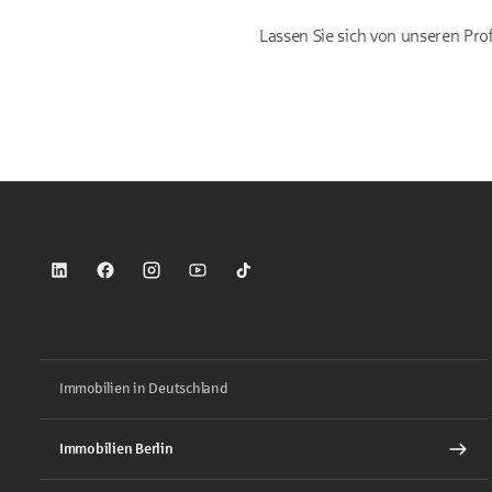
Lassen Sie sich von unseren Pro
Sparkasse auf LinkedIn
Sparkasse auf Facebook
Sparkasse auf Instagram
Sparkasse auf YouTube
Sparkasse auf TikTok
Immobilien in Deutschland
Immobilien Berlin