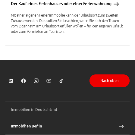
Der Kauf eines Ferienhauses oder einer Ferienwohnung
Mit einer eigenen Ferienimmobilie kann der Urlaubsort zum zweiten
Zuhause werden. Das sollten Sie beachten, wenn Sie sich den Traum
vom Eigenheim am Urlaubsort erfüllen wollen – für den eigenen Urlaub
oder zum Vermieten an Touristen.
Nach oben
Sparkasse auf LinkedIn
Sparkasse auf Facebook
Sparkasse auf Instagram
Sparkasse auf YouTube
Sparkasse auf TikTok
Immobilien in Deutschland
Immobilien Berlin