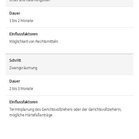
Urteil und Räumungstitel
Dauer
1 bis 2 Monate
Einflussfaktoren
Möglichkeit von Rechtsmitteln
Schritt
Zwangsräumung
Dauer
2 bis 3 Monate
Einflussfaktoren
Terminplanung des Gerichtsvollziehers oder der Gerichtsvollzieherin,
mögliche Härtefallanträge