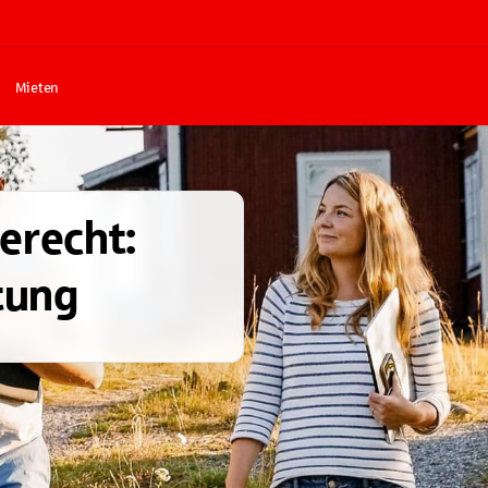
Mieten
erecht:
tung