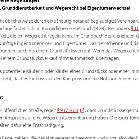
ielle Regelungen
g, Grunddienstbarkeit und Wegerecht bei Eigentümerwechsel
ht üblicherweise durch eine (häufig notariell beglaubigte) Vereinbar
undlage findet sich im Bürgerlichen Gesetzbuch (BGB). Besonders
§ 1
eit, die ein Wegerecht regeln kann. Im Grundbuch des dienenden G
ukünftige Eigentümerinnen und Eigentümer. Das herrschende und da
erbunden, auch bei einem Grundstücksverkauf. Wenn das Wegerecht
ei einem Grundstücksverkauf nicht automatisch übertragen.
als potenzielle Käuferin oder Käufer eines Grundstücks oder einer Imm
steht, da dies Einfluss auf den Kaufpreis und die Nutzung haben ka
ht
 öffentlichen Straße, regelt
§ 917 BGB
, dass Grundstückseigent
n Anspruch auf eine Wegerechtsvereinbarung haben. Die Eigentüm
lten dafür eine Entschädigung.
Partei zahlen, die das Notwegerecht beantragt und nutzt, also der 