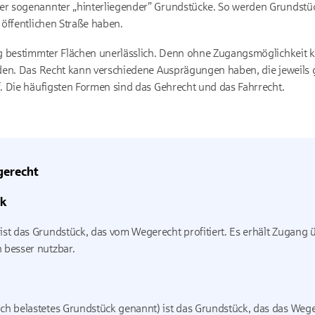
 sogenannter „hinterliegender” Grundstücke. So werden Grundstück
öffentlichen Straße haben.
g bestimmter Flächen unerlässlich. Denn ohne Zugangsmöglichkeit 
den. Das Recht kann verschiedene Ausprägungen haben, die jeweils g
. Die häufigsten Formen sind das Gehrecht und das Fahrrecht.
gerecht
ck
st das Grundstück, das vom Wegerecht profitiert. Es erhält Zugang 
 besser nutzbar.
h belastetes Grundstück genannt) ist das Grundstück, das das Wege