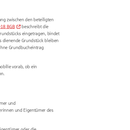
ung zwischen den beteiligten
018 BGB
beschreibt die
rundstücks eingetragen, bindet
s dienende Grundstück bleiben
 ohne Grundbucheintrag
obilie vorab, ob ein
nn.
ümer und
erinnen und Eigentümer des
Eigentümer oder die