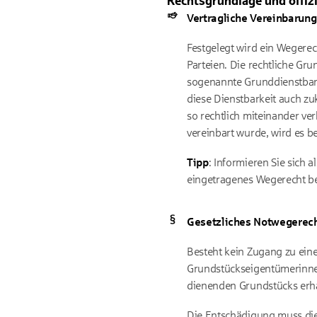
Rechtsgrundlage und offiz
Vertragliche Vereinbarun
Festgelegt wird ein Wegerec
Parteien. Die rechtliche Gr
sogenannte Grunddienstbark
diese Dienstbarkeit auch z
so rechtlich miteinander v
vereinbart wurde, wird es b
Tipp
: Informieren Sie sich 
eingetragenes Wegerecht be
Gesetzliches Notwegerec
Besteht kein Zugang zu einer
Grundstückseigentümerinne
dienenden Grundstücks erha
Die Entschädigung muss die 