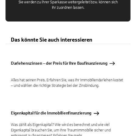
Sie werden zu Ihrer Sparkasse weitergeleitet bzw. können sich
ihr zuordnen lassen.
Das könnte Sie auch interessieren
Darlehenszinsen – der Preis für Ihre Baufinanzierung
Alles hat seinen Preis. Erfahren Sie, was Ihr Immobiliendarlehen kostet
– und wählen die richtige Strategie bei der Zinsbindung.
Eigenkapital für die Immobilienfinanzierung
Was zählt als Eigenkapital? Wie wird es berechnet und wie viel
Eigenkapital brauchen Sie, um Ihre Traumimmobilie sicher und
entspannt zu finanzieren? Erfahren Sie mehr.