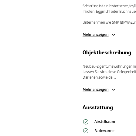
Schierling ist ein historischer, 
Inkofen, Eggmühl oder Buchhausen
Unternehmen wie SMP (BMW-Zulief
Mehr anzeigen
Objektbeschreibung
Neubau-Eigentumswohnungen in ho
Lassen Sie sich diese Gelegenhei
Darlehen sowie de…
Mehr anzeigen
Ausstattung
Abstellraum
Badewanne