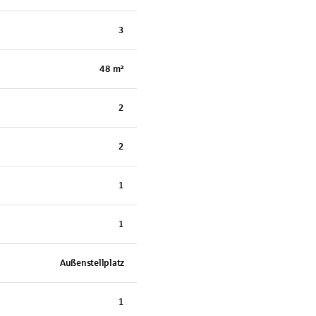
3
48 m²
2
2
1
1
Außenstellplatz
1