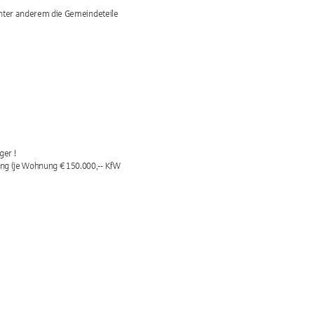
unter anderem die Gemeindeteile 
er !

ng (je Wohnung € 150.000,-- KfW 