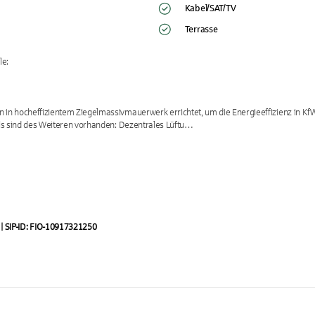
Kabel/SAT/TV
Terrasse
e:

n hocheffizientem Ziegelmassivmauerwerk errichtet, um die Energieeffizienz in KfW
ls sind des Weiteren vorhanden: Dezentrales Lüftu…
| SIP-ID: FIO-10917321250