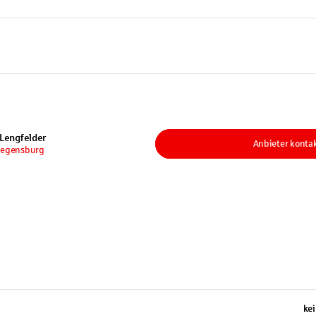
 Lengfelder
Anbieter konta
Regensburg
kei