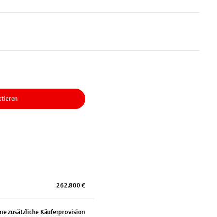
ktieren
262.800 €
ne zusätzliche Käuferprovision