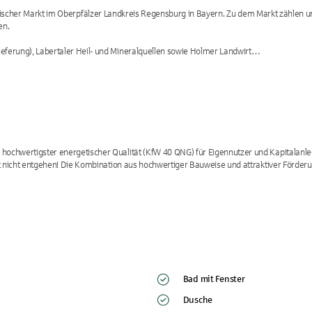
idyllischer Markt im Oberpfälzer Landkreis Regensburg in Bayern. Zu dem Markt zählen 
. 

erung), Labertaler Heil- und Mineralquellen sowie Holmer Landwirt…
chwertigster energetischer Qualität (KfW 40 QNG) für Eigennutzer und Kapitalanleg
t nicht entgehen! Die Kombination aus hochwertiger Bauweise und attraktiver Förderu
Bad mit Fenster
Dusche