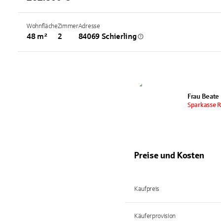
Wohnfläche
Zimmer
Adresse
48 m²
2
84069 Schierling
Frau Beate
Sparkasse 
Preise und Kosten
Kaufpreis
Käuferprovision