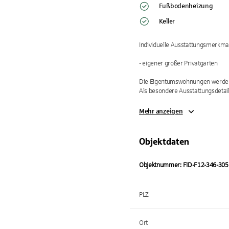
Fußbodenheizung
Keller
Individuelle Ausstattungsmerkmal
- eigener großer Privatgarten

Die Eigentumswohnungen werden i
Als besondere Ausstattungsdetai
Mehr anzeigen
Objektdaten
Objektnummer: FID-F12-346-305 
PLZ
Ort