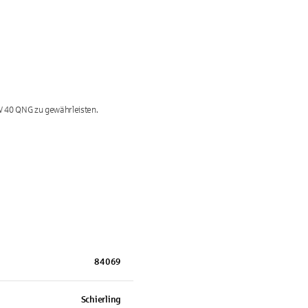
 40 QNG zu gewährleisten.

84069
Schierling