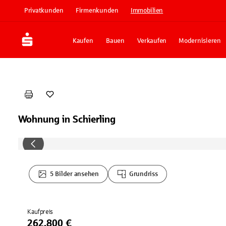
Privatkunden
Firmenkunden
Immobilien
Kaufen
Bauen
Verkaufen
Modernisieren
Wohnung in Schierling
5 Bilder ansehen
Grundriss
Kaufpreis
262.800 €