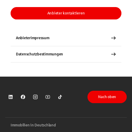
Anbieter kontaktieren
Anbieterimpressum
Datenschutzbestimmungen
Nach oben
Sparkasse auf LinkedIn
Sparkasse auf Facebook
Sparkasse auf Instagram
Sparkasse auf YouTube
Sparkasse auf TikTok
Immobilien in Deutschland