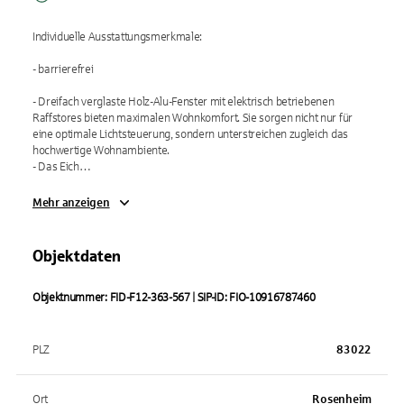
Individuelle Ausstattungsmerkmale:

- barrierefrei

- Dreifach verglaste Holz-Alu-Fenster mit elektrisch betriebenen 
Raffstores bieten maximalen Wohnkomfort. Sie sorgen nicht nur für 
eine optimale Lichtsteuerung, sondern unterstreichen zugleich das 
hochwertige Wohnambiente.

- Das Eich…
Mehr anzeigen
Objektdaten
Objektnummer: FID-F12-363-567 | SIP-ID: FIO-10916787460
PLZ
83022
Ort
Rosenheim