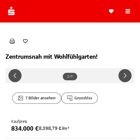
Navi
Zentrumsnah mit Wohlfühlgarten!
1 / 7
7 Bilder ansehen
Grundriss
Kaufpreis
834.000 €
8.398,79 €/m²