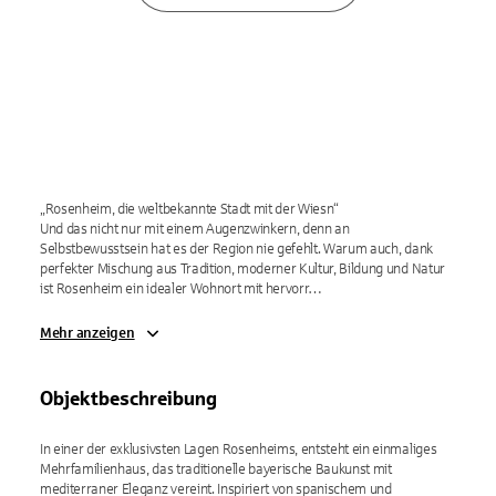
„Rosenheim, die weltbekannte Stadt mit der Wiesn“

Und das nicht nur mit einem Augenzwinkern, denn an 
Selbstbewusstsein hat es der Region nie gefehlt. Warum auch, dank 
perfekter Mischung aus Tradition, moderner Kultur, Bildung und Natur 
ist Rosenheim ein idealer Wohnort mit hervorr…
Mehr anzeigen
Objektbeschreibung
In einer der exklusivsten Lagen Rosenheims, entsteht ein einmaliges 
Mehrfamilienhaus, das traditionelle bayerische Baukunst mit 
mediterraner Eleganz vereint. Inspiriert von spanischem und 