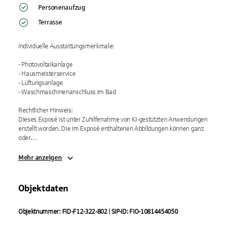
Personenaufzug
Terrasse
Individuelle Ausstattungsmerkmale:

- Photovoltaikanlage

- Hausmeisterservice

- Lüftungsanlage

- Waschmaschinenanschluss im Bad

Rechtlicher Hinweis:

Dieses Exposé ist unter Zuhilfenahme von KI-gestützten Anwendungen 
erstellt worden. Die im Exposé enthaltenen Abbildungen können ganz 
oder…
Mehr anzeigen
Objektdaten
Objektnummer: FID-F12-322-802 | SIP-ID: FIO-10814454050