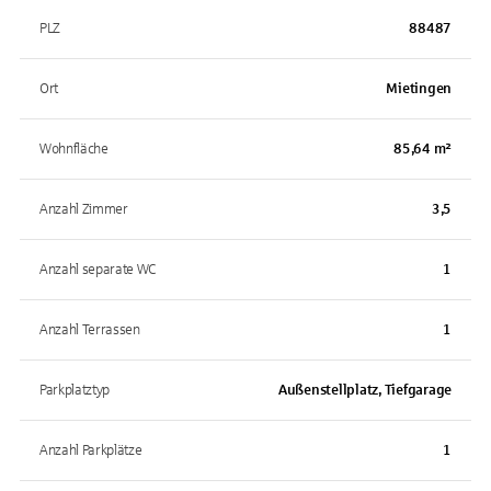
PLZ
88487
Ort
Mietingen
Wohnfläche
85,64 m²
Anzahl Zimmer
3,5
Anzahl separate WC
1
Anzahl Terrassen
1
Parkplatztyp
Außenstellplatz, Tiefgarage
Anzahl Parkplätze
1