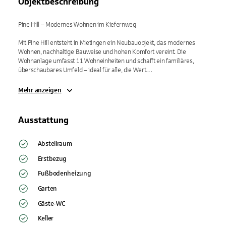
Objektbeschreibung
Pine Hill – Modernes Wohnen im Kiefernweg

Mit Pine Hill entsteht in Mietingen ein Neubauobjekt, das modernes 
Wohnen, nachhaltige Bauweise und hohen Komfort vereint. Die 
Wohnanlage umfasst 11 Wohneinheiten und schafft ein familiäres, 
überschaubares Umfeld – ideal für alle, die Wert…
Mehr anzeigen
Ausstattung
Abstellraum
Erstbezug
Fußbodenheizung
Garten
Gäste-WC
Keller