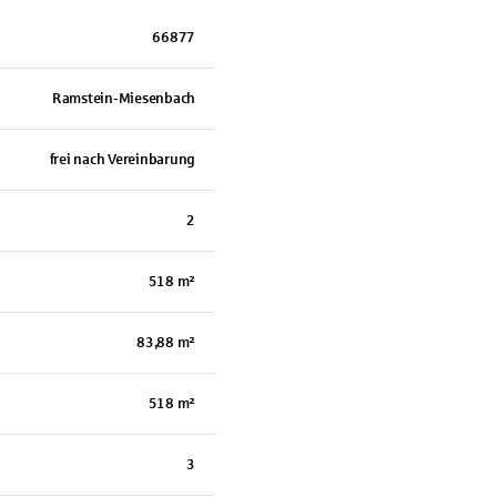
66877
Ramstein-Miesenbach
frei nach Vereinbarung
2
518 m²
83,88 m²
518 m²
3