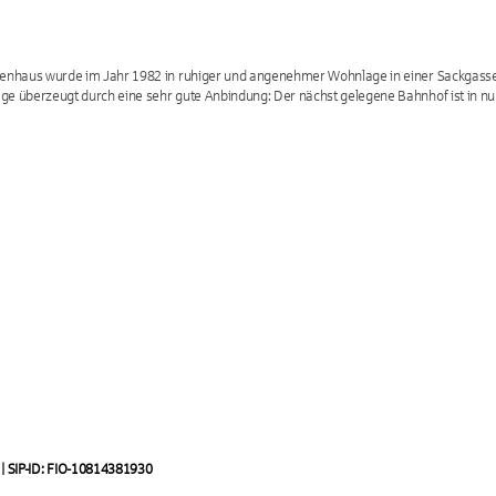
ienhaus wurde im Jahr 1982 in ruhiger und angenehmer Wohnlage in einer Sackgasse er
age überzeugt durch eine sehr gute Anbindung: Der nächst gelegene Bahnhof ist in 
| SIP-ID: FIO-10814381930