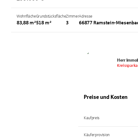
Wohnfläche
Grundstücksfläche
Zimmer
Adresse
83,88 m²
518 m²
3
66877 Ramstein-Miesenba
Herr Immob
Kreissparka
Preise und Kosten
Kaufpreis
Käuferprovision