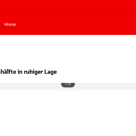
Mieten
älfte in ruhiger Lage
1 / 9