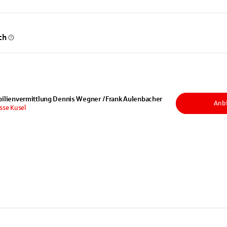
ch
ilienvermittlung Dennis Wegner / Frank Aulenbacher
Anbi
sse Kusel