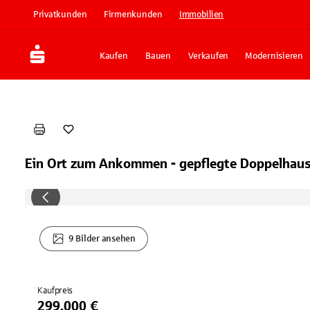
Privatkunden
Firmenkunden
Immobilien
Kaufen
Bauen
Verkaufen
Modernisieren
Ein Ort zum Ankommen - gepflegte Doppelhaush
9 Bilder ansehen
Kaufpreis
299.000 €