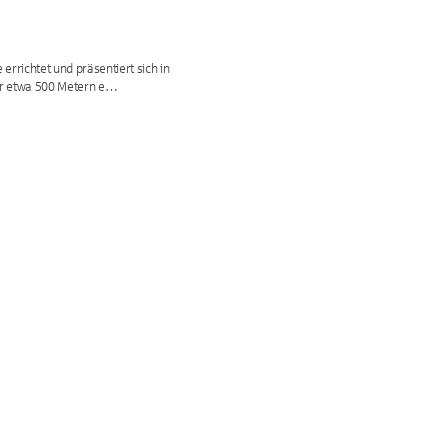
richtet und präsentiert sich in 
nur etwa 500 Metern e…