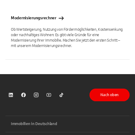
Modernisierungsrechner
Ob Wertsteigerung, Nutzung von Fördermöglichkeiten, Kostensenkung
oder nachhaltiges Wohnen: Es gibt viele Gründe für eine
Modernisierung Ihrer Immobilie. Machen Sie jetzt den ersten Schritt –
mit unserem Modernisierungsrechner.
Nach oben
Sparkasse auf LinkedIn
Sparkasse auf Facebook
Sparkasse auf Instagram
Sparkasse auf YouTube
Sparkasse auf TikTok
Immobilien in Deutschland