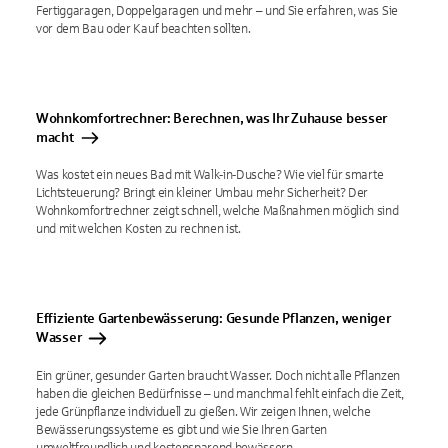
Fertiggaragen, Doppelgaragen und mehr – und Sie erfahren, was Sie
vor dem Bau oder Kauf beachten sollten.
Wohnkomfortrechner: Berechnen, was Ihr Zuhause besser
macht
Was kostet ein neues Bad mit Walk‑in‑Dusche? Wie viel für smarte
Lichtsteuerung? Bringt ein kleiner Umbau mehr Sicherheit? Der
Wohnkomfortrechner zeigt schnell, welche Maßnahmen möglich sind
und mit welchen Kosten zu rechnen ist.
Effiziente Gartenbewässerung: Gesunde Pflanzen, weniger
Wasser
Ein grüner, gesunder Garten braucht Wasser. Doch nicht alle Pflanzen
haben die gleichen Bedürfnisse – und manchmal fehlt einfach die Zeit,
jede Grünpflanze individuell zu gießen. Wir zeigen Ihnen, welche
Bewässerungssysteme es gibt und wie Sie Ihren Garten
umweltfreundlich und kostensparend bewässern.