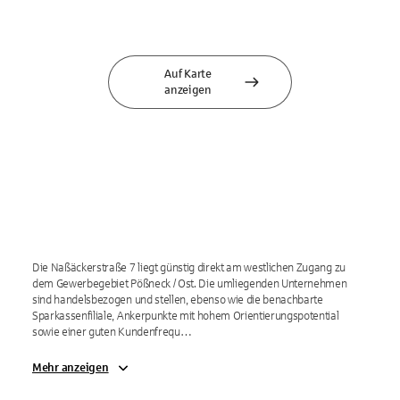
Auf Karte
anzeigen
Die Naßäckerstraße 7 liegt günstig direkt am westlichen Zugang zu 
dem Gewerbegebiet Pößneck / Ost. Die umliegenden Unternehmen 
sind handelsbezogen und stellen, ebenso wie die benachbarte 
Sparkassenfiliale, Ankerpunkte mit hohem Orientierungspotential 
sowie einer guten Kundenfrequ…
Mehr anzeigen