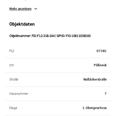
Mehr anzeigen
Objektdaten
Objektnummer: FID-F12-318-244 | SIP-ID: FIO-10611038160
PLZ
07381
Ort
Pößneck
Straße
Naßäckerstraße
Hausnummer
7
Etage
1. Obergeschoss