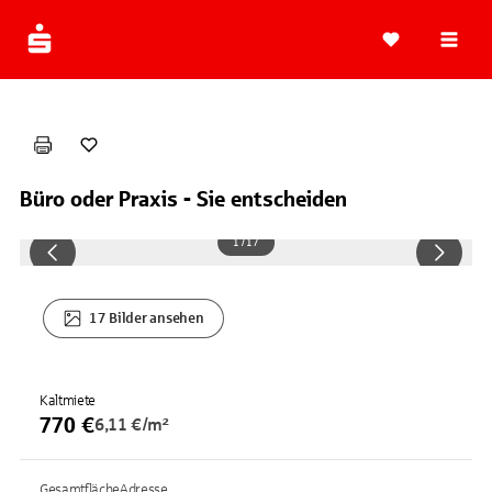
Navi
Büro oder Praxis - Sie entscheiden
1 / 17
17 Bilder ansehen
Kaltmiete
770 €
6,11 €/m²
Gesamtfläche
Adresse