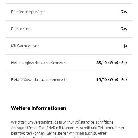
Primärenergieträger
Gas
Befeuerung
Gas
Mit Warmwasser
ja
Heizenergieverbrauchs-Kennwert
85,10 kWh/(m²a)
Elektrizitätsverbrauchs-Kennwert
15,70 kWh/(m²a)
Weitere Informationen
Wir bitten um Verständnis, dass wir nur vollständige, schriftliche 
Anfragen (Email, Fax, Brief) mit Namen, Anschrift und Telefonnummer 
beantworten können. Gerne stehen wir Ihnen auch zu einer 