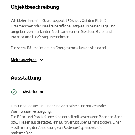
Objektbeschreibung
Wir bieten Ihnen im Gewerbegebiet Pößneck Ost den Platz für Ihr 
Unternehmen oder Ihre freiberufliche Tätigkeit. In bester Lage und 
umgeben von markanten Nachbarn können Sie diese Büro- und 
Praxisräume kurzfristig übernehmen.

Die sechs Räume im ersten Obergeschoss lassen sich dabei…
Mehr anzeigen
Ausstattung
Abstellraum
Das Gebäude verfügt über eine Zentralheizung mit zentraler 
Warmwasserversorgung.

Die Büro- und Praxisräume sind derzeit mit wischbaren Bodenbelägen 
bzw. Fliesen ausgestattet,  ein Büro verfügt über Laminatboden. Einer 
Abstimmung der Anpassung von Bodenbelägen sowie die 
malermäßige…