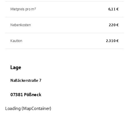
Mietpreis pro m²
6,11 €
Nebenkosten
220 €
Kaution
2.310 €
Lage
Naßäckerstraße
7
07381
Pößneck
Loading (MapContainer)