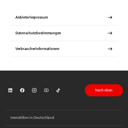
Anbieterimpressum
Datenschutzbestimmungen
Verbraucherinformationen
Nach oben
Sparkasse auf LinkedIn
Sparkasse auf Facebook
Sparkasse auf Instagram
Sparkasse auf YouTube
Sparkasse auf TikTok
Immobilien in Deutschland