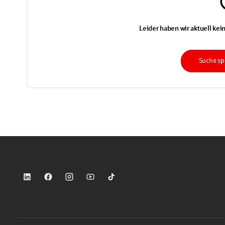
Leider haben wir aktuell kein
Suche sp
Sparkasse auf LinkedIn
Sparkasse auf Facebook
Sparkasse auf Instagram
Sparkasse auf YouTube
Sparkasse auf TikTok