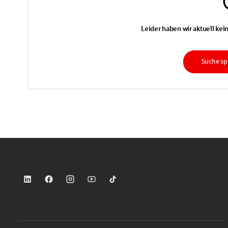
Leider haben wir aktuell kein
Suche sp
Sparkasse auf LinkedIn
Sparkasse auf Facebook
Sparkasse auf Instagram
Sparkasse auf YouTube
Sparkasse auf TikTok