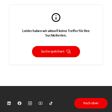
Leider haben wir aktuell keine Treffer für Ihre
Suchkriterien.
Suche speichern
Nach oben
Sparkasse auf LinkedIn
Sparkasse auf Facebook
Sparkasse auf Instagram
Sparkasse auf YouTube
Sparkasse auf TikTok