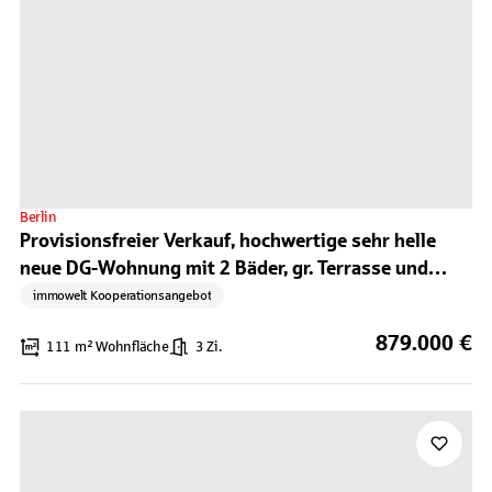
Berlin
Provisionsfreier Verkauf, hochwertige sehr helle
neue DG-Wohnung mit 2 Bäder, gr. Terrasse und
Aufzug in begehrter Wohnlage Prenzlauer Berg
immowelt Kooperationsangebot
879.000 €
111 m² Wohnfläche
3 Zi.