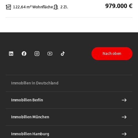
979.000 €
122,64 m² Wohnfläche
2 Zi.
Nach oben
Sparkasse auf LinkedIn
Sparkasse auf Facebook
Sparkasse auf Instagram
Sparkasse auf YouTube
Sparkasse auf TikTok
Immobilien in Deutschland
Immobilien Berlin
Immobilien München
Immobilien Hamburg