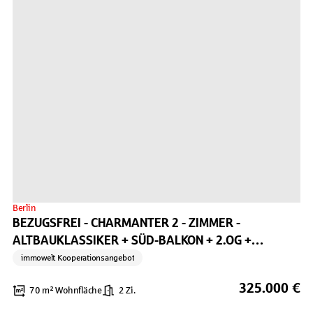
Berlin
BEZUGSFREI - CHARMANTER 2 - ZIMMER -
ALTBAUKLASSIKER + SÜD-BALKON + 2.OG +
RUHIGLAGE
immowelt Kooperationsangebot
325.000 €
70 m² Wohnfläche
2 Zi.