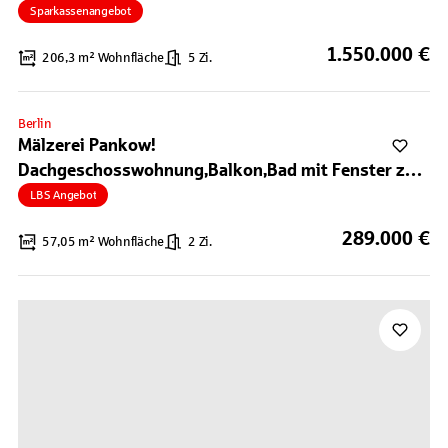
Sparkassenangebot
1.550.000 €
206,3 m² Wohnfläche
5 Zi.
Berlin
Mälzerei Pankow!
Dachgeschosswohnung,Balkon,Bad mit Fenster zu
verkaufen!
LBS Angebot
289.000 €
57,05 m² Wohnfläche
2 Zi.