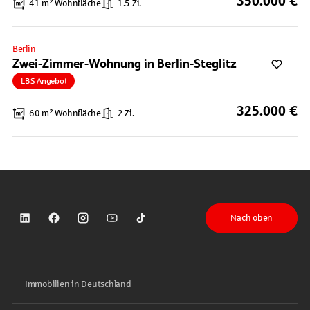
350.000 €
41 m² Wohnfläche
1.5 Zi.
Berlin
Zwei-Zimmer-Wohnung in Berlin-Steglitz
LBS Angebot
325.000 €
60 m² Wohnfläche
2 Zi.
Nach oben
Sparkasse auf LinkedIn
Sparkasse auf Facebook
Sparkasse auf Instagram
Sparkasse auf YouTube
Sparkasse auf TikTok
Immobilien in Deutschland