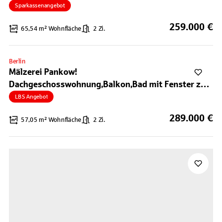
Sparkassenangebot
259.000 €
65,54 m² Wohnfläche
2 Zi.
Berlin
Mälzerei Pankow!
Dachgeschosswohnung,Balkon,Bad mit Fenster zu
verkaufen!
LBS Angebot
289.000 €
57,05 m² Wohnfläche
2 Zi.