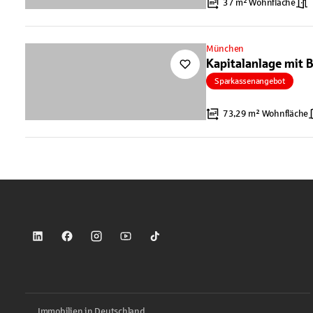
37 m² Wohnfläche
München
Kapitalanlage mit B
Sparkassenangebot
73,29 m² Wohnfläche
Sparkasse auf LinkedIn
Sparkasse auf Facebook
Sparkasse auf Instagram
Sparkasse auf YouTube
Sparkasse auf TikTok
Immobilien in Deutschland