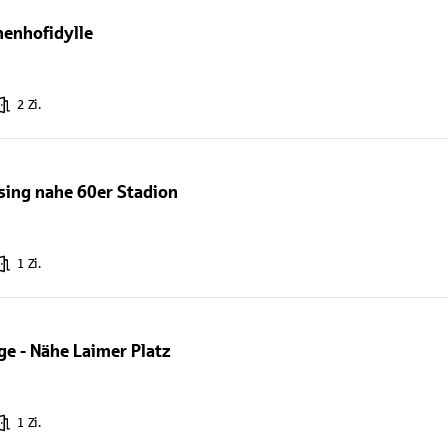
nnenhofidylle
2 Zi.
ing nahe 60er Stadion
1 Zi.
ge - Nähe Laimer Platz
1 Zi.